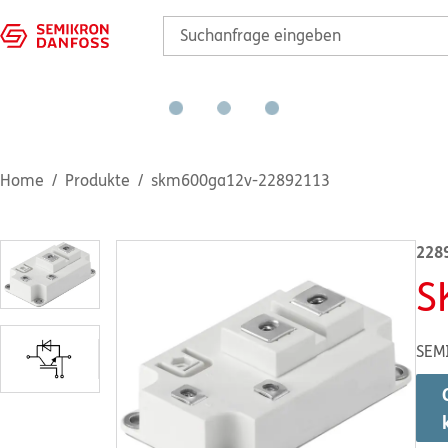
Home
Produkte
skm600ga12v-22892113
228
S
SEM