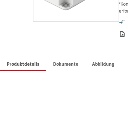
*Kon
erfo
Produktdetails
Dokumente
Abbildung