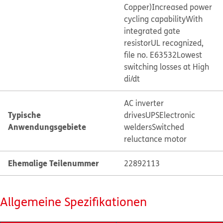
Copper)
Increased power
cycling capability
With
integrated gate
resistor
UL recognized,
file no. E63532
Lowest
switching losses at High
di/dt
AC inverter
Typische
drives
UPS
Electronic
Anwendungsgebiete
welders
Switched
reluctance motor
Ehemalige Teilenummer
22892113
Allgemeine Spezifikationen