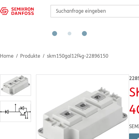
Home
Produkte
skm150gal12f4g-22896150
228
S
4
SEM