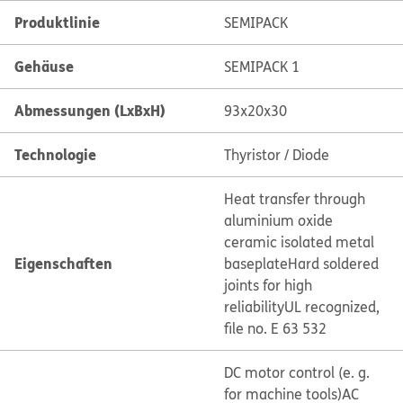
Produktlinie
SEMIPACK
Gehäuse
SEMIPACK 1
Abmessungen (LxBxH)
93x20x30
Technologie
Thyristor / Diode
Heat transfer through
aluminium oxide
ceramic isolated metal
Eigenschaften
baseplate
Hard soldered
joints for high
reliability
UL recognized,
file no. E 63 532
DC motor control (e. g.
for machine tools)
AC