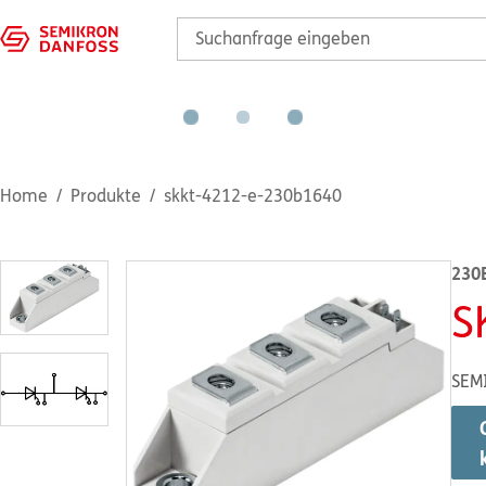
Home
Produkte
skkt-4212-e-230b1640
230
S
SEM