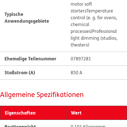
motor soft
starters
Temperature
Typische
control (e. g. for ovens,
Anwendungsgebiete
chemical
processes)
Professional
light dimming (studios,
theaters)
Ehemalige Teilenummer
07897281
Stoßstrom (A)
850 A
Allgemeine Spezifikationen
Eigenschaften
Wert
Bruttogewicht
0.101 Kilogramm