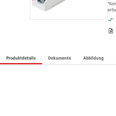
*Kon
erfo
Produktdetails
Dokumente
Abbildung