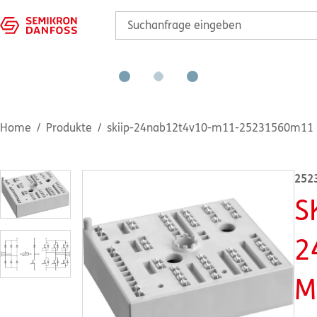
Home
Produkte
skiip-24nab12t4v10-m11-25231560m11
252
S
2
M