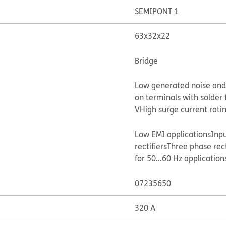
SEMIPONT 1
63x32x22
Bridge
Low generated noise and
on terminals with solder 
V
High surge current rati
Low EMI applications
Inpu
rectifiers
Three phase rect
for 50...60 Hz applicatio
07235650
320 A