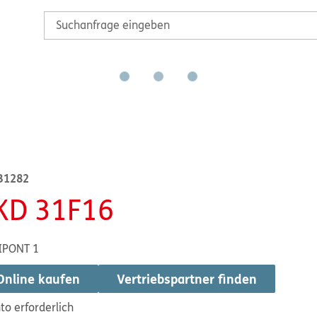
B1282
KD 31F16
IPONT 1
Online kaufen
Vertriebspartner finden
to erforderlich