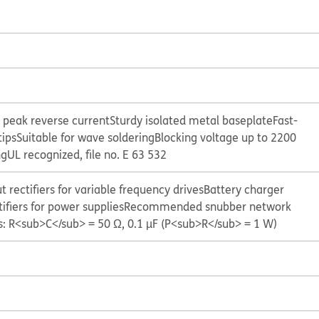
 peak reverse current
Sturdy isolated metal baseplate
Fast-
tips
Suitable for wave soldering
Blocking voltage up to 2200
ng
UL recognized, file no. E 63 532
t rectifiers for variable frequency drives
Battery charger
ifiers for power supplies
Recommended snubber network
ns: R<sub>C</sub> = 50 Ω, 0.1 µF (P<sub>R</sub> = 1 W)