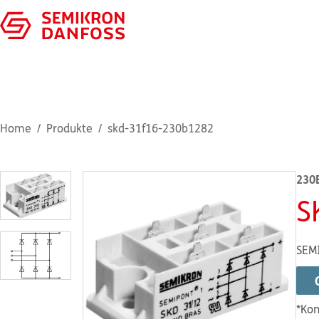
Home
Produkte
skd-31f16-230b1282
230
S
SEM
*Kon