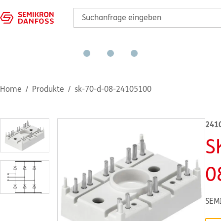
Home
Produkte
sk-70-d-08-24105100
241
S
0
SEM