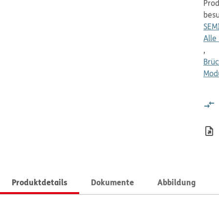
Prod
bes
SEMI
Alle
,
Brüc
Mod
Produktdetails
Dokumente
Abbildung