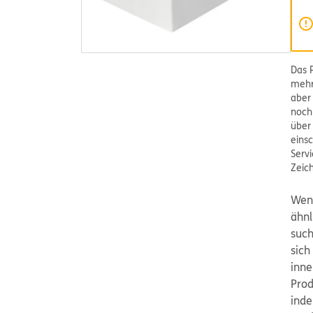
Das 
mehr
aber
noch
über
einsc
Serv
Zeic
Wen
ähnl
such
sich
inne
Prod
inde