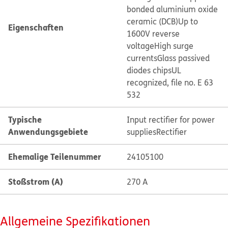
bonded aluminium oxide
ceramic (DCB)
Up to
Eigenschaften
1600V reverse
voltage
High surge
currents
Glass passived
diodes chips
UL
recognized, file no. E 63
532
Typische
Input rectifier for power
Anwendungsgebiete
supplies
Rectifier
Ehemalige Teilenummer
24105100
Stoßstrom (A)
270 A
Allgemeine Spezifikationen