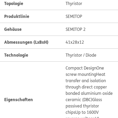
Topologie
Thyristor
Produktlinie
SEMITOP
Gehäuse
SEMITOP 2
Abmessungen (LxBxH)
41x28x12
Technologie
Thyristor / Diode
Compact Design
One
screw mounting
Heat
transfer and isolation
through direct copper
bonded aluminium oxide
Eigenschaften
ceramic (DBC)
Glass
passived thyristor
chips
Up to 1600V