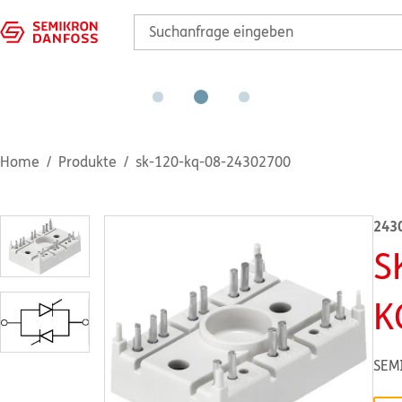
Home
Produkte
sk-120-kq-08-24302700
243
S
K
SEM