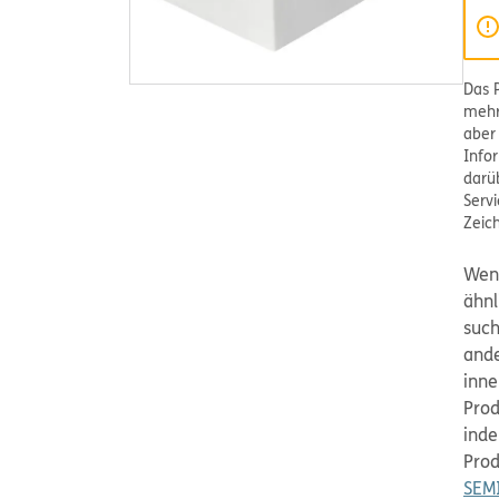
Das 
mehr
aber
Info
darüb
Serv
Zeic
Wen
ähnl
such
and
inne
Prod
inde
Prod
SEMI