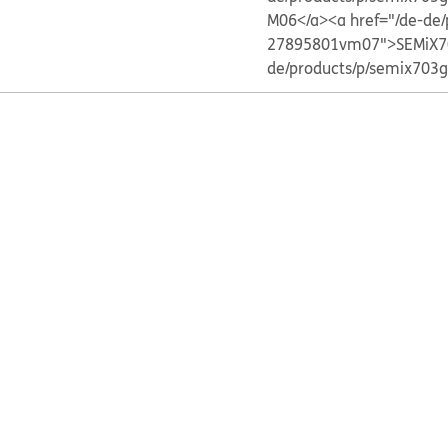
M06</a>
<a href="/de-d
27895801vm07">SEMiX7
de/products/p/semix70