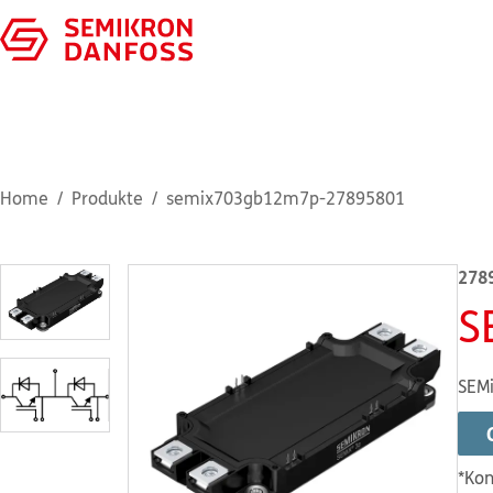
Home
Produkte
semix703gb12m7p-27895801
278
S
SEMi
*Kon