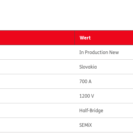
Wert
In Production New
Slovakia
700 A
1200 V
Half-Bridge
SEMiX