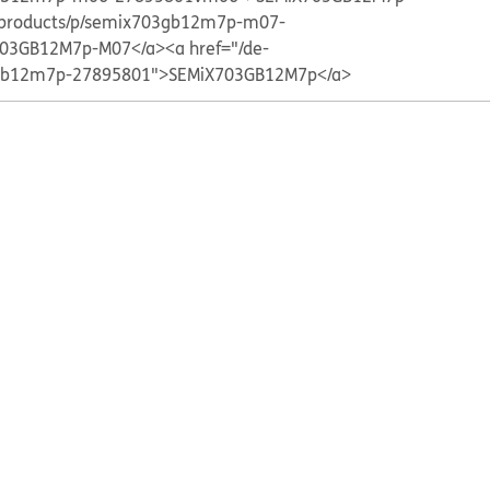
e/products/p/semix703gb12m7p-m07-
03GB12M7p-M07</a>
<a href="/de-
3gb12m7p-27895801">SEMiX703GB12M7p</a>