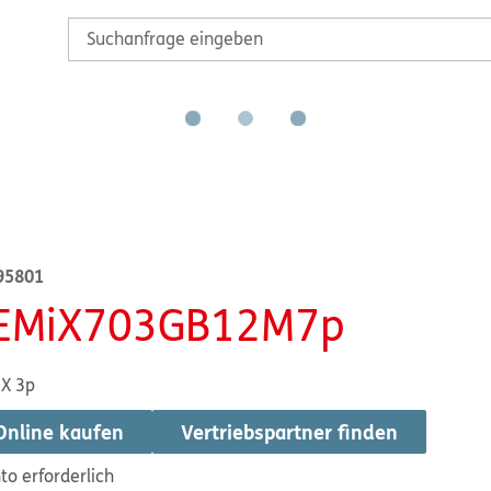
95801
EMiX703GB12M7p
X 3p
Online kaufen
Vertriebspartner finden
to erforderlich