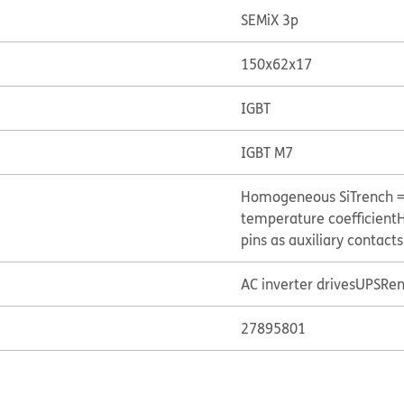
SEMiX 3p
150x62x17
IGBT
IGBT M7
Homogeneous Si
Trench 
temperature coefficient
H
pins as auxiliary contacts
AC inverter drives
UPS
Ren
27895801