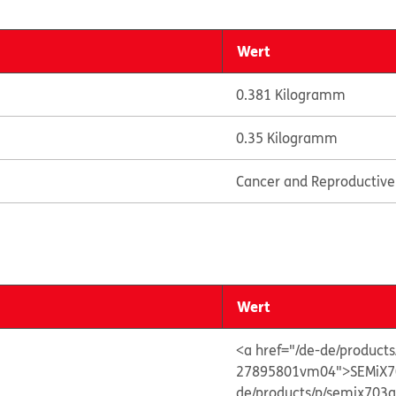
Wert
0.381 Kilogramm
0.35 Kilogramm
Cancer and Reproductiv
Wert
<a href="/de-de/produc
27895801vm04">SEMiX7
de/products/p/semix7