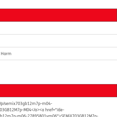
e Harm
ts/p/semix703gb12m7p-m04-
03GB12M7p-M04</a>
<a href="/de-
03gb12m7p-m06-27895801vm06">SEMiX703GB12M7p-