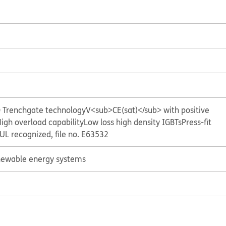
= Trenchgate technology
V<sub>CE(sat)</sub> with positive
igh overload capability
Low loss high density IGBTs
Press-fit
UL recognized, file no. E63532
ewable energy systems