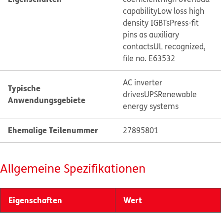
capability
Low loss high
density IGBTs
Press-fit
pins as auxiliary
contacts
UL recognized,
file no. E63532
AC inverter
Typische
drives
UPS
Renewable
Anwendungsgebiete
energy systems
Ehemalige Teilenummer
27895801
Allgemeine Spezifikationen
Eigenschaften
Wert