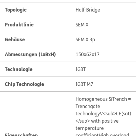
Topologie
Half-Bridge
Produktlinie
SEMiX
Gehäuse
SEMiX 3p
Abmessungen (LxBxH)
150x62x17
Technologie
IGBT
Chip Technologie
IGBT M7
Homogeneous Si
Trench =
Trenchgate
technology
V<sub>CE(sat)
</sub> with positive
temperature
Eigenschaften
coefficient
High overload