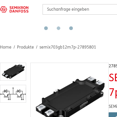
Home
Produkte
semix703gb12m7p-27895801
278
S
7
SEMi