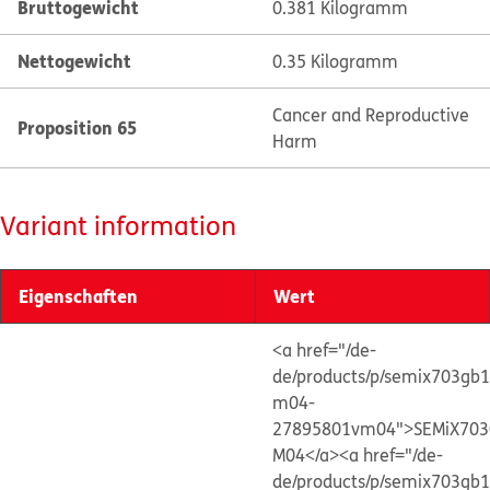
Bruttogewicht
0.381 Kilogramm
Nettogewicht
0.35 Kilogramm
Cancer and Reproductive
Proposition 65
Harm
Variant information
Eigenschaften
Wert
<a href="/de-
de/products/p/semix703gb
m04-
27895801vm04">SEMiX703
M04</a>
<a href="/de-
de/products/p/semix703gb