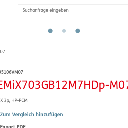
07
95106VM07
EMiX703GB12M7HDp-M0
X 3p, HP-PCM
Zum Vergleich hinzufügen
Export PDF