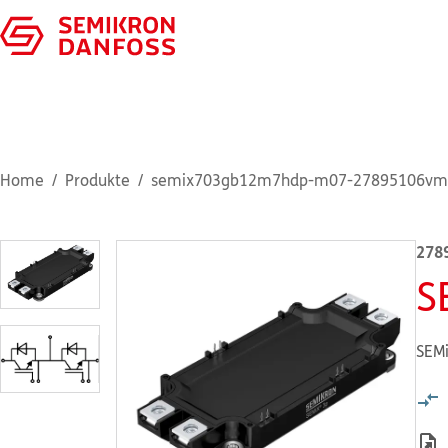
Home
Produkte
semix703gb12m7hdp-m07-27895106vm
278
S
SEMi