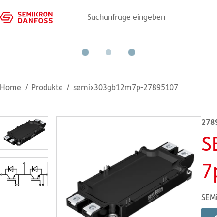
Home
Produkte
semix303gb12m7p-27895107
278
S
7
SEMi