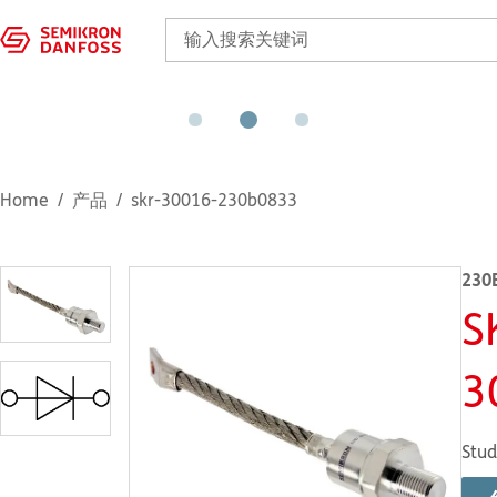
Home
产品
skr-30016-230b0833
230
S
3
Stud