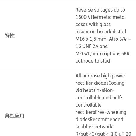
Reverse voltages up to
1600 V
Hermetic metal
cases with glass
insulator
Threaded stud
特性
M16 x 1,5 mm. Also 3/4”–
16 UNF 2A and
M20x1,5mm options.
SKR:
cathode to stud
All purpose high power
rectifier diodes
Cooling
via heatsinks
Non-
controllable and half-
controllable
rectifiers
Free-wheeling
典型应用
diodes
Recommended
snubber network:
R<sub>C</sub>: 1,0 µF, 20