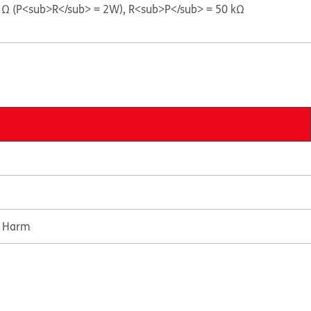
0 Ω (P<sub>R</sub> = 2W), R<sub>P</sub> = 50 kΩ
e Harm