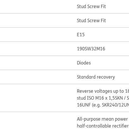
Stud Screw Fit
Stud Screw Fit
E15
190SW32M16
Diodes
Standard recovery
Reverse voltages up to 1
stud ISO M16 x 1,5
SKN / S
16UNF (e.g. SKR240/12U
All-purpose mean power r
half-controllable rectifier