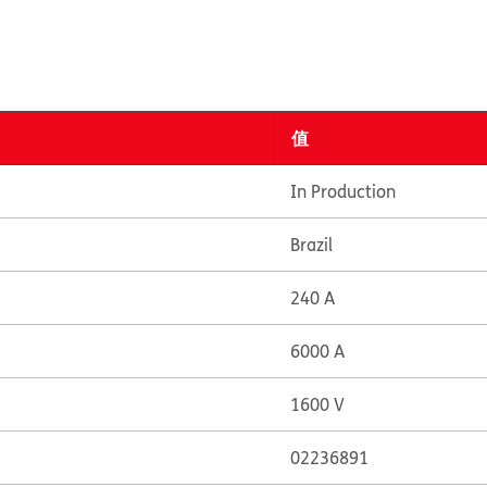
值
In Production
Brazil
240 A
6000 A
1600 V
02236891