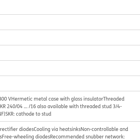
800 V
Hermetic metal case with glass insulator
Threaded
KR 240/04 ... /16 also available with threaded stud 3/4-
NF)
SKR: cathode to stud
ectifier diodes
Cooling via heatsinks
Non-controllable and
s
Free-wheeling diodes
Recommended snubber network: