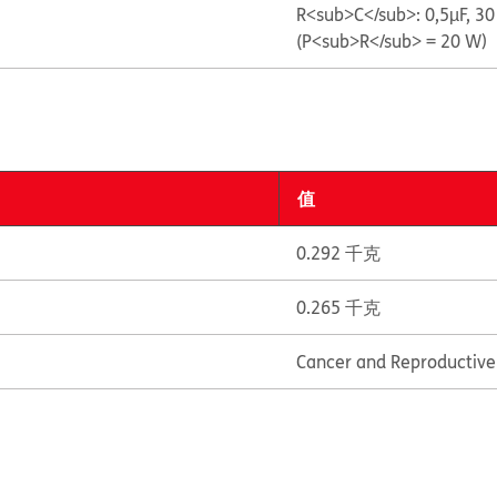
R<sub>C</sub>: 0,5µF, 3
(P<sub>R</sub> = 20 W)
值
0.292 千克
0.265 千克
Cancer and Reproductiv