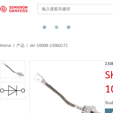
Home
产品
skr-10008-230b0272
230
S
1
Stud