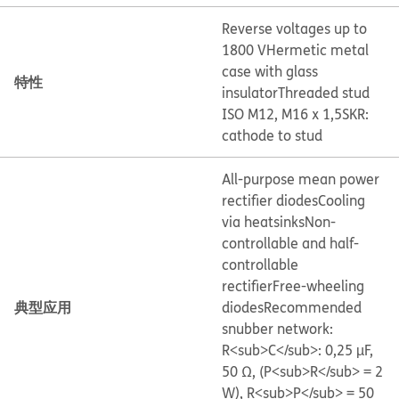
Reverse voltages up to
1800 V
Hermetic metal
case with glass
特性
insulator
Threaded stud
ISO M12, M16 x 1,5
SKR:
cathode to stud
All-purpose mean power
rectifier diodes
Cooling
via heatsinks
Non-
controllable and half-
controllable
rectifier
Free-wheeling
典型应用
diodes
Recommended
snubber network:
R<sub>C</sub>: 0,25 µF,
50 Ω, (P<sub>R</sub> = 2
W), R<sub>P</sub> = 50