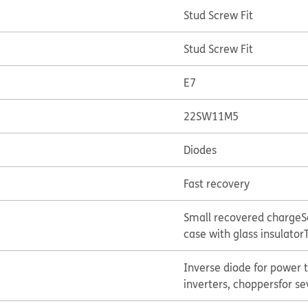
Stud Screw Fit
Stud Screw Fit
E7
22SW11M5
Diodes
Fast recovery
Small recovered charge
S
case with glass insulator
Inverse diode for power t
inverters, choppers
for s