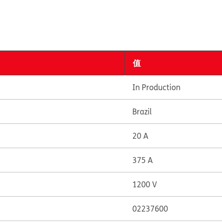
值
In Production
Brazil
20 A
375 A
1200 V
02237600