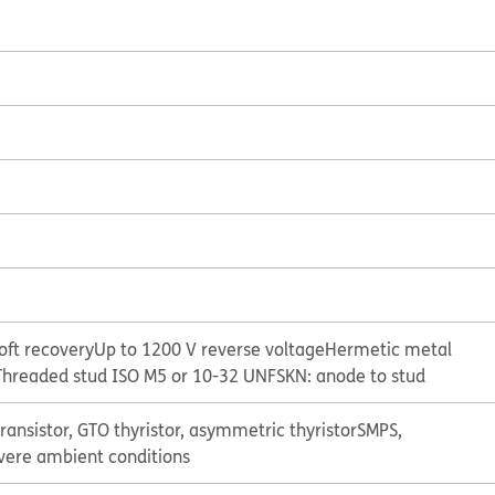
oft recovery
Up to 1200 V reverse voltage
Hermetic metal
Threaded stud ISO M5 or 10-32 UNF
SKN: anode to stud
ransistor, GTO thyristor, asymmetric thyristor
SMPS,
evere ambient conditions