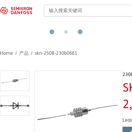
Home
产品
skn-2508-230b0661
230
S
2
Lea