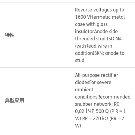
Reverse voltages up to
1600 V
Hermetic metal
case with glass
insulator
Anode side
特性
threaded stud ISO M4
(with lead wire in
addition)
SKN: anode to
stud
All-purpose rectifier
diodes
For severe
ambient
conditions
Recommended
典型应用
snubber network: RC:
0,02 Î¼F, 500 Ω (P R = 1
W) RP = 270 kΩ (PR = 2
W)