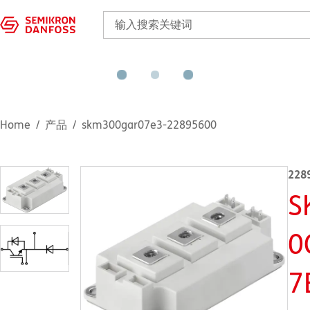
Home
产品
skm300gar07e3-22895600
228
S
0
7