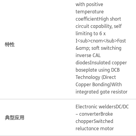
with positive
temperature
coefficient
High short
circuit capability, self
limiting to 6 x
I<sub>cnom</sub>
Fast
特性
&amp; soft switching
inverse CAL
diodes
Insulated copper
baseplate using DCB
Technology (Direct
Copper Bonding)
With
integrated gate resistor
Electronic welders
DC/DC
– converter
Brake
典型应用
chopper
Switched
reluctance motor