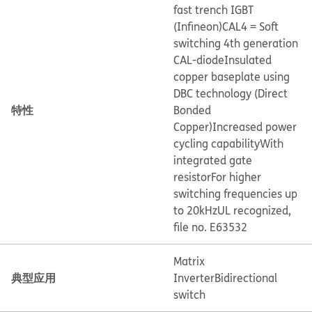
fast trench IGBT
(Infineon)
CAL4 = Soft
switching 4th generation
CAL-diode
Insulated
copper baseplate using
DBC technology (Direct
特性
Bonded
Copper)
Increased power
cycling capability
With
integrated gate
resistor
For higher
switching frequencies up
to 20kHz
UL recognized,
file no. E63532
Matrix
典型应用
Inverter
Bidirectional
switch