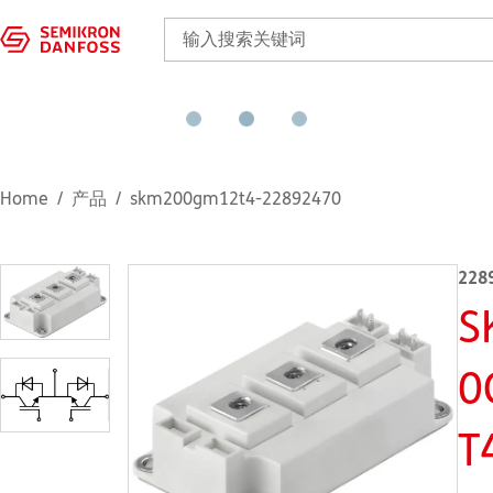
Home
产品
skm200gm12t4-22892470
228
S
0
T