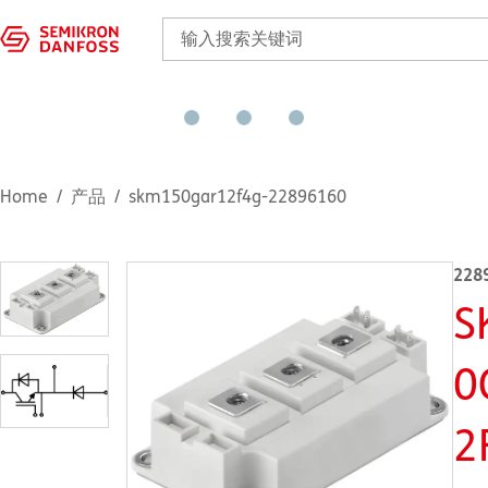
Home
产品
skm150gar12f4g-22896160
228
S
0
2