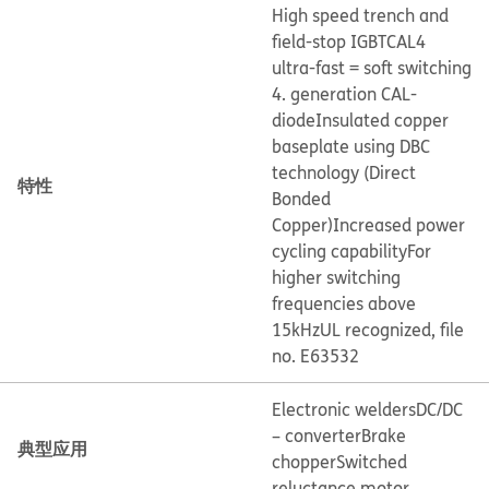
High speed trench and
field-stop IGBT
CAL4
ultra-fast = soft switching
4. generation CAL-
diode
Insulated copper
baseplate using DBC
technology (Direct
特性
Bonded
Copper)
Increased power
cycling capability
For
higher switching
frequencies above
15kHz
UL recognized, file
no. E63532
Electronic welders
DC/DC
– converter
Brake
典型应用
chopper
Switched
reluctance motor