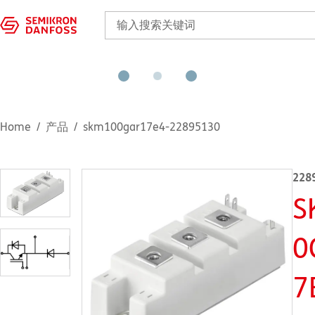
Home
产品
skm100gar17e4-22895130
228
S
0
7