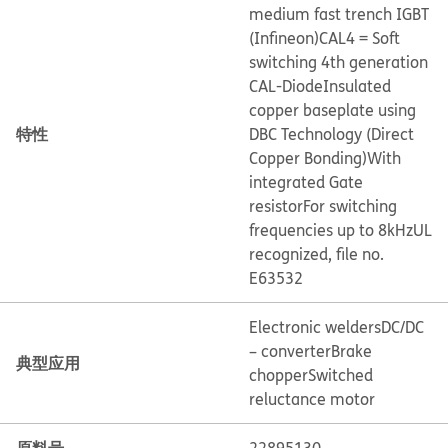
medium fast trench IGBT
(Infineon)
CAL4 = Soft
switching 4th generation
CAL-Diode
Insulated
copper baseplate using
特性
DBC Technology (Direct
Copper Bonding)
With
integrated Gate
resistor
For switching
frequencies up to 8kHz
UL
recognized, file no.
E63532
Electronic welders
DC/DC
– converter
Brake
典型应用
chopper
Switched
reluctance motor
原料号