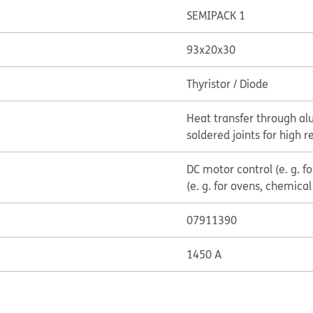
SEMIPACK 1
93x20x30
Thyristor / Diode
Heat transfer through al
soldered joints for high re
DC motor control (e. g. f
(e. g. for ovens, chemica
07911390
1450 A