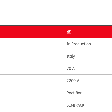
值
In Production
Italy
70 A
2200 V
Rectifier
SEMIPACK