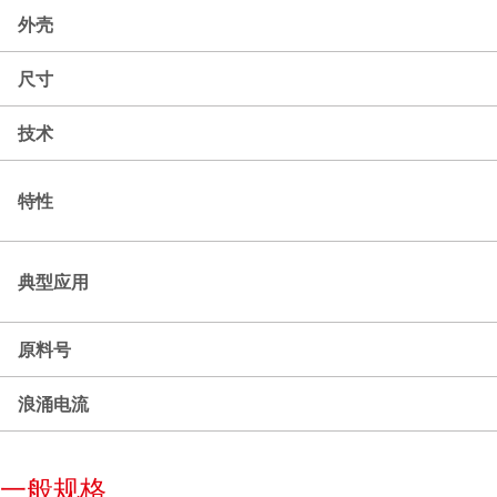
外壳
尺寸
技术
特性
典型应用
原料号
浪涌电流
一般规格