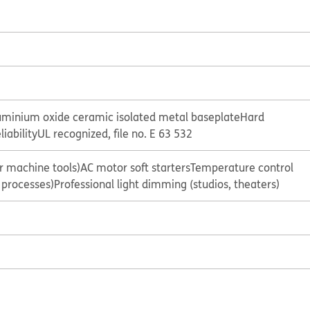
uminium oxide ceramic isolated metal baseplate
Hard
liability
UL recognized, file no. E 63 532
or machine tools)
AC motor soft starters
Temperature control
l processes)
Professional light dimming (studios, theaters)