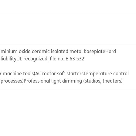
uminium oxide ceramic isolated metal baseplate
Hard
liability
UL recognized, file no. E 63 532
or machine tools)
AC motor soft starters
Temperature control
l processes)
Professional light dimming (studios, theaters)