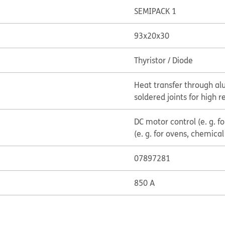
SEMIPACK 1
93x20x30
Thyristor / Diode
Heat transfer through al
soldered joints for high re
DC motor control (e. g. f
(e. g. for ovens, chemica
07897281
850 A