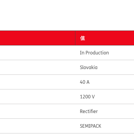
值
In Production
Slovakia
40 A
1200 V
Rectifier
SEMIPACK