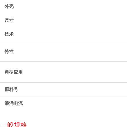
外壳
尺寸
技术
特性
典型应用
原料号
浪涌电流
一般规格