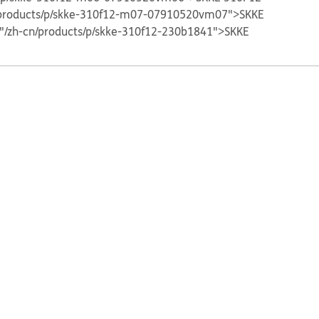
n/products/p/skke-310f12-m07-07910520vm07">SKKE
="/zh-cn/products/p/skke-310f12-230b1841">SKKE