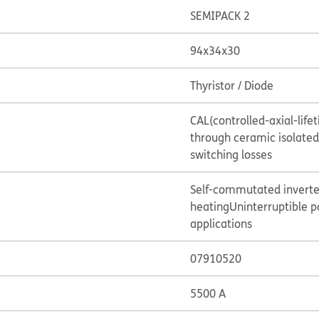
SEMIPACK 2
94x34x30
Thyristor / Diode
CAL(controlled-axial-lif
through ceramic isolate
switching losses
Self-commutated inverte
heating
Uninterruptible p
applications
07910520
5500 A