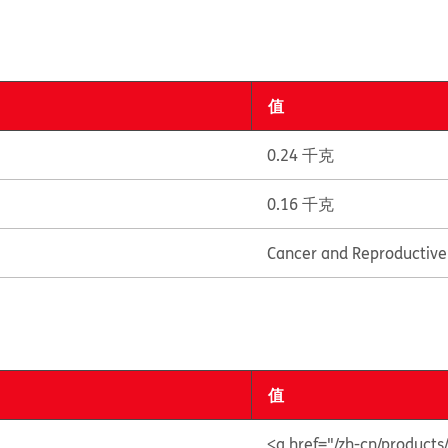
值
0.24 千克
0.16 千克
Cancer and Reproductiv
值
<a href="/zh-cn/produc