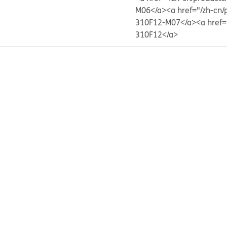
M06</a>
<a href="/zh-c
310F12-M07</a>
<a href
310F12</a>