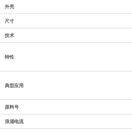
外壳
尺寸
技术
特性
典型应用
原料号
浪涌电流