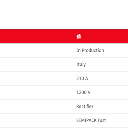
值
In Production
Italy
310 A
1200 V
Rectifier
SEMIPACK Fast