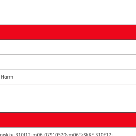
e Harm
ts/p/skke-310f12-m06-07910520vm06">SKKE 310F12-