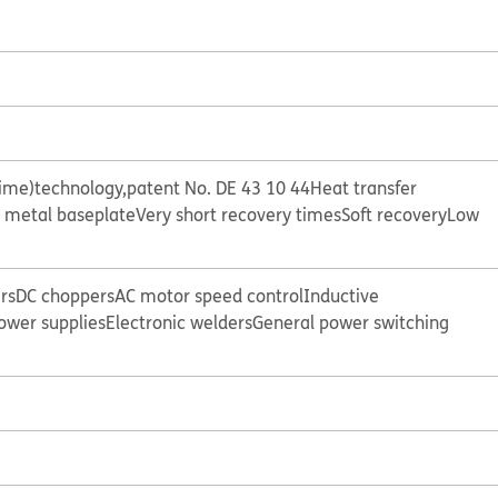
etime)technology,patent No. DE 43 10 44
Heat transfer
d metal baseplate
Very short recovery times
Soft recovery
Low
rs
DC choppers
AC motor speed control
Inductive
ower supplies
Electronic welders
General power switching