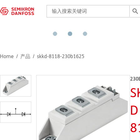
Home
产品
skkd-8118-230b1625
230
S
D
8