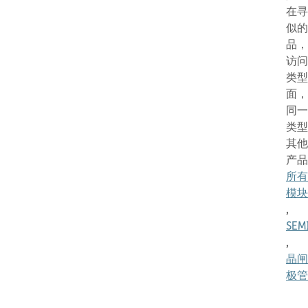
在寻
似的
品，
访问
类型
面，
同一
类型
其他
产品
所有
模块
,
SEM
,
晶闸
极管