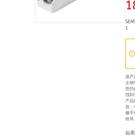
1
SEM
1
该产
止销
您仍
找到
产品
息，
修手
纸等
如果