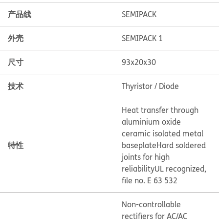
产品线
SEMIPACK
外壳
SEMIPACK 1
尺寸
93x20x30
技术
Thyristor / Diode
Heat transfer through
aluminium oxide
ceramic isolated metal
特性
baseplate
Hard soldered
joints for high
reliability
UL recognized,
file no. E 63 532
Non-controllable
rectifiers for AC/AC