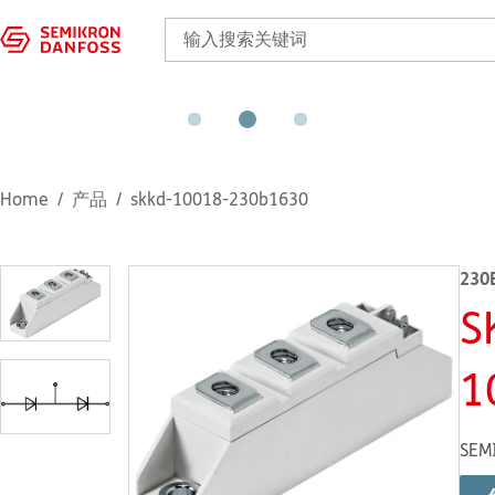
Home
产品
skkd-10018-230b1630
230
S
1
SEM