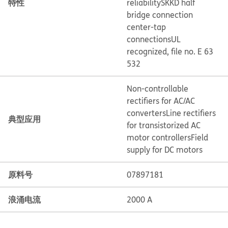
特性
reliability
SKKD half
bridge connection
center-tap
connections
UL
recognized, file no. E 63
532
Non-controllable
rectifiers for AC/AC
converters
Line rectifiers
典型应用
for transistorized AC
motor controllers
Field
supply for DC motors
原料号
07897181
浪涌电流
2000 A