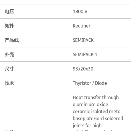
电压
1800 V
拓扑
Rectifier
产品线
SEMIPACK
外壳
SEMIPACK 1
尺寸
93x20x30
技术
Thyristor / Diode
Heat transfer through
aluminium oxide
ceramic isolated metal
baseplate
Hard soldered
joints for high