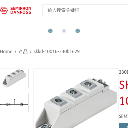
Home
产品
skkd-10016-230b1629
230
S
1
SEM