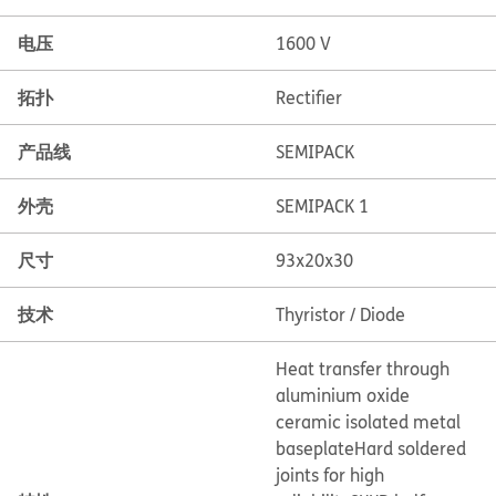
电压
1600 V
拓扑
Rectifier
产品线
SEMIPACK
外壳
SEMIPACK 1
尺寸
93x20x30
技术
Thyristor / Diode
Heat transfer through
aluminium oxide
ceramic isolated metal
baseplate
Hard soldered
joints for high