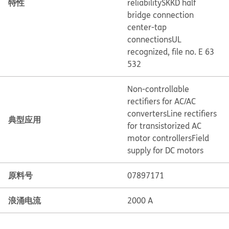
特性
reliability
SKKD half
bridge connection
center-tap
connections
UL
recognized, file no. E 63
532
Non-controllable
rectifiers for AC/AC
converters
Line rectifiers
典型应用
for transistorized AC
motor controllers
Field
supply for DC motors
原料号
07897171
浪涌电流
2000 A