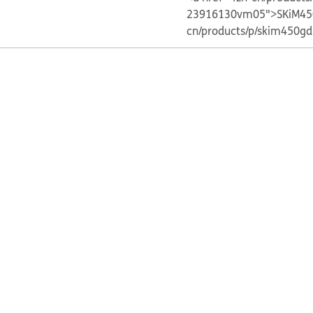
23916130vm05">SKiM45
cn/products/p/skim450