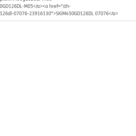
0GD126DL-M05</a>
<a href="/zh-
gd126dl-07076-23916130">SKiM450GD126DL 07076</a>