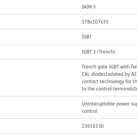
SKiM 5
178x107x35
IGBT
IGBT 3 (Trench)
Trench gate IGBT with fie
CAL diodes
Isolated by A
contact technology for t
to the control terminals
I
Uninteruptable power sup
control
23916130