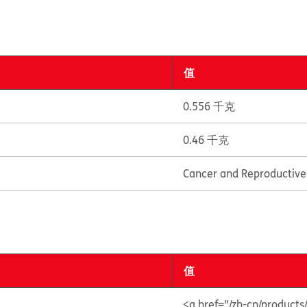
值
0.556 千克
0.46 千克
Cancer and Reproductiv
值
<a href="/zh-cn/product