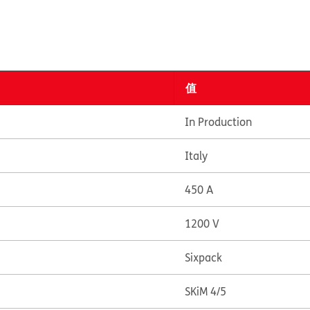
值
In Production
Italy
450 A
1200 V
Sixpack
SKiM 4/5