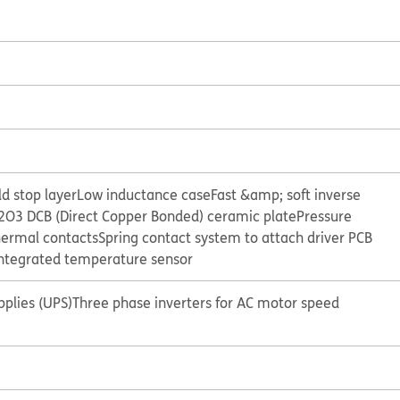
ld stop layer
Low inductance case
Fast &amp; soft inverse
I2O3 DCB (Direct Copper Bonded) ceramic plate
Pressure
hermal contacts
Spring contact system to attach driver PCB
ntegrated temperature sensor
plies (UPS)
Three phase inverters for AC motor speed