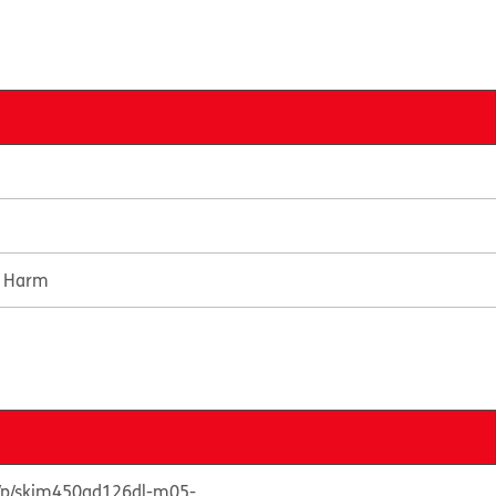
e Harm
s/p/skim450gd126dl-m05-