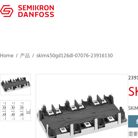
Home
产品
skim450gd126dl-07076-23916130
239
S
SKiM
需要