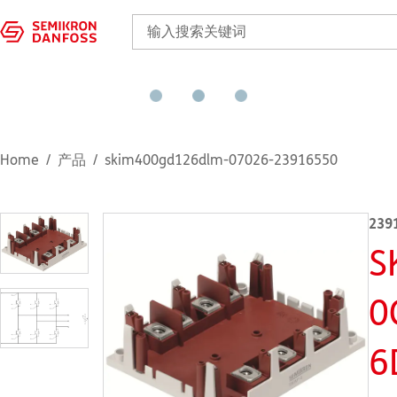
Home
产品
skim400gd126dlm-07026-23916550
239
S
0
6