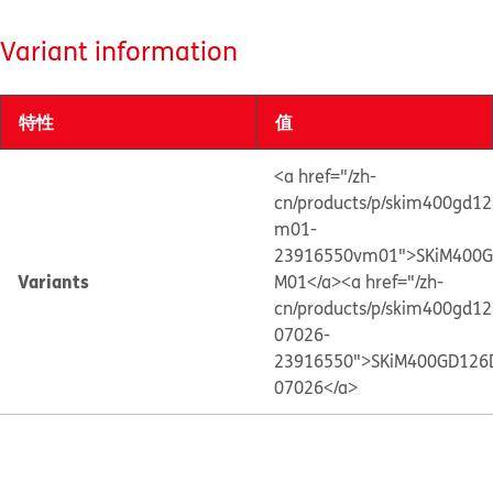
Variant information
特性
值
<a href="/zh-
cn/products/p/skim400gd1
m01-
23916550vm01">SKiM400
Variants
M01</a>
<a href="/zh-
cn/products/p/skim400gd1
07026-
23916550">SKiM400GD126
07026</a>