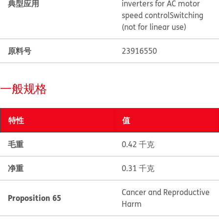
典型应用
inverters for AC motor
speed control
Switching
(not for linear use)
原料号
23916550
一般规格
特性
值
毛重
0.42 千克
净重
0.31 千克
Cancer and Reproductive
Proposition 65
Harm