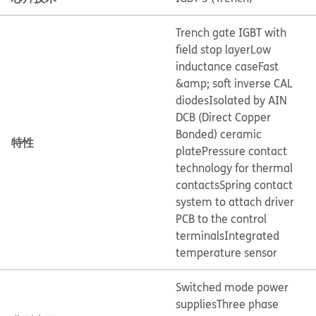
Trench gate IGBT with
field stop layer
Low
inductance case
Fast
&amp; soft inverse CAL
diodes
Isolated by AIN
DCB (Direct Copper
Bonded) ceramic
特性
plate
Pressure contact
technology for thermal
contacts
Spring contact
system to attach driver
PCB to the control
terminals
Integrated
temperature sensor
Switched mode power
supplies
Three phase