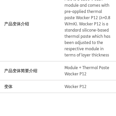
module and comes with
pre-applied thermal
paste Wacker P12 (λ=0.8
产品变体介绍
W/mK). Wacker P12 is a
standard silicone-based
thermal paste which has
been adjusted to the
respective module in
terms of layer thickness
Module + Thermal Paste
产品变体简要介绍
Wacker P12
变体
Wacker P12