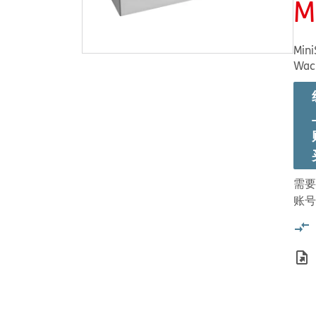
M
MiniS
Wac
需要
账号