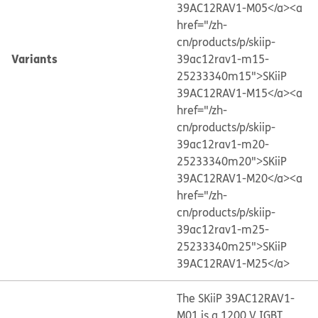
39AC12RAV1-M05</a>
<a
href="/zh-
cn/products/p/skiip-
Variants
39ac12rav1-m15-
25233340m15">SKiiP
39AC12RAV1-M15</a>
<a
href="/zh-
cn/products/p/skiip-
39ac12rav1-m20-
25233340m20">SKiiP
39AC12RAV1-M20</a>
<a
href="/zh-
cn/products/p/skiip-
39ac12rav1-m25-
25233340m25">SKiiP
39AC12RAV1-M25</a>
The SKiiP 39AC12RAV1-
M01 is a 1200 V IGBT