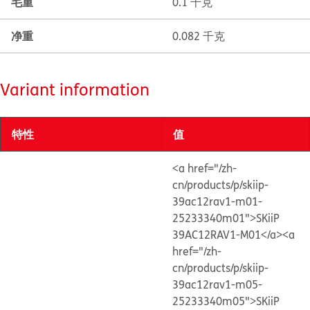
毛重
0.1 千克
净重
0.082 千克
Variant information
特性
值
<a href="/zh-
cn/products/p/skiip-
39ac12rav1-m01-
25233340m01">SKiiP
39AC12RAV1-M01</a>
<a
href="/zh-
cn/products/p/skiip-
39ac12rav1-m05-
25233340m05">SKiiP