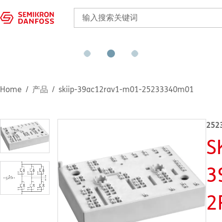
Home
产品
skiip-39ac12rav1-m01-25233340m01
252
S
3
2