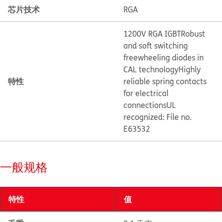
芯片技术
RGA
1200V RGA IGBT
Robust
and soft switching
freewheeling diodes in
CAL technology
Highly
特性
reliable spring contacts
for electrical
connections
UL
recognized: File no.
E63532
一般规格
特性
值