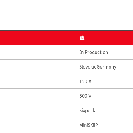
值
In Production
Slovakia
Germany
150 A
600 V
Sixpack
MiniSKiiP