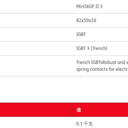
MiniSKiiP II 3
82x59x16
IGBT
IGBT 3 (Trench)
Trench IGBTs
Robust and s
spring contacts for elect
值
0.1 千克