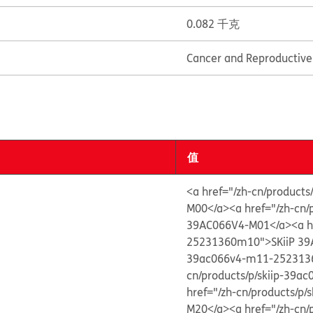
0.082 千克
Cancer and Reproductiv
值
<a href="/zh-cn/produc
M00</a>
<a href="/zh-cn
39AC066V4-M01</a>
<a h
25231360m10">SKiiP 39
39ac066v4-m11-252313
cn/products/p/skiip-39
href="/zh-cn/products/
M20</a>
<a href="/zh-cn