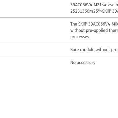
39AC066V4-M21</a>
<a h
25231360m25">SKiiP 39
The SKiiP 39AC066V4-M00
without pre-applied therm
processes.
Bare module without pre-
No accessory