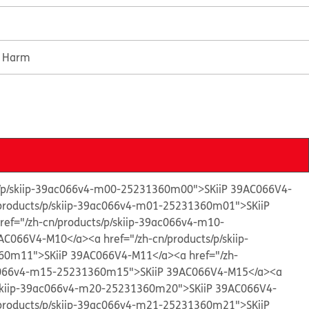
e Harm
ts/p/skiip-39ac066v4-m00-25231360m00">SKiiP 39AC066V4-
/products/p/skiip-39ac066v4-m01-25231360m01">SKiiP
ref="/zh-cn/products/p/skiip-39ac066v4-m10-
AC066V4-M10</a>
<a href="/zh-cn/products/p/skiip-
60m11">SKiiP 39AC066V4-M11</a>
<a href="/zh-
ac066v4-m15-25231360m15">SKiiP 39AC066V4-M15</a>
<a
p/skiip-39ac066v4-m20-25231360m20">SKiiP 39AC066V4-
/products/p/skiip-39ac066v4-m21-25231360m21">SKiiP