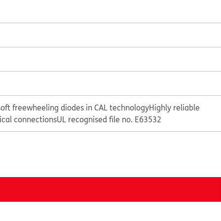
oft freewheeling diodes in CAL technology
Highly reliable
rical connections
UL recognised file no. E63532