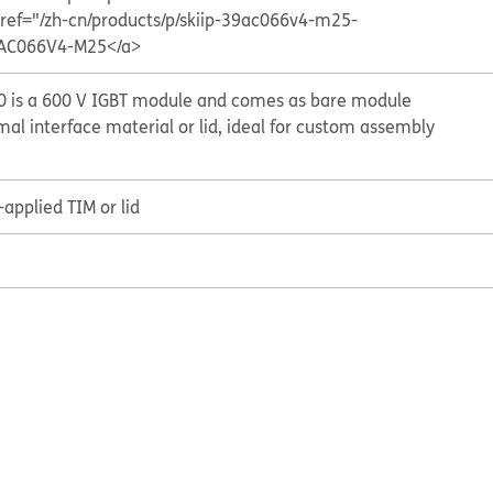
ref="/zh-cn/products/p/skiip-39ac066v4-m25-
AC066V4-M25</a>
 is a 600 V IGBT module and comes as bare module
al interface material or lid, ideal for custom assembly
applied TIM or lid