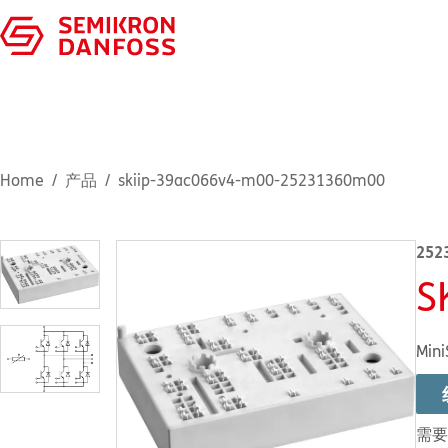
Home
产品
skiip-39ac066v4-m00-25231360m00
252
S
Mini
需要