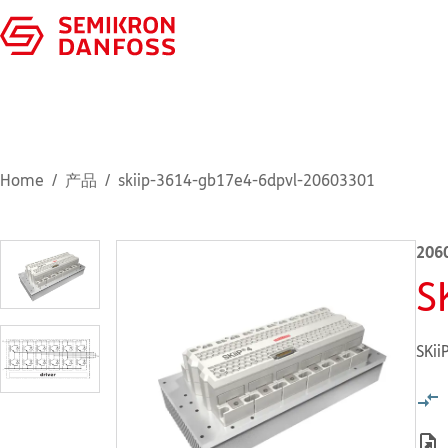
Home
产品
skiip-3614-gb17e4-6dpvl-20603301
206
S
SKii