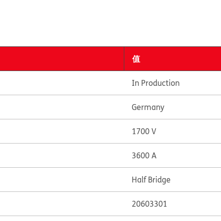
值
In Production
Germany
1700 V
3600 A
Half Bridge
20603301