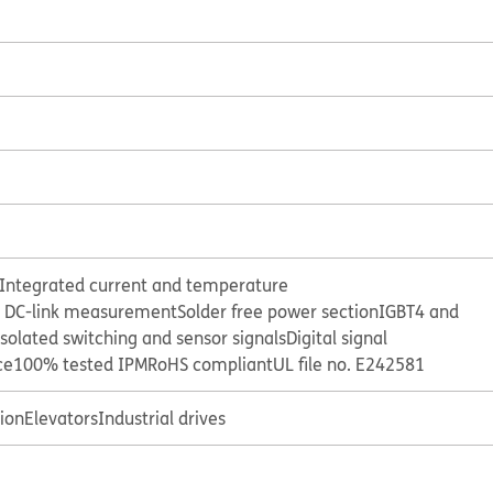
Integrated current and temperature
d DC-link measurement
Solder free power section
IGBT4 and
isolated switching and sensor signals
Digital signal
ce
100% tested IPM
RoHS compliant
UL file no. E242581
tion
Elevators
Industrial drives