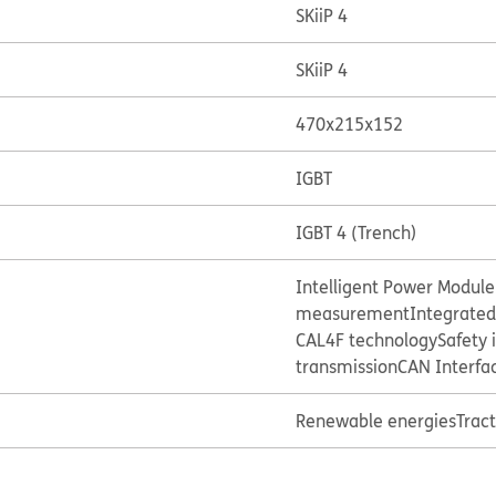
SKiiP 4
SKiiP 4
470x215x152
IGBT
IGBT 4 (Trench)
Intelligent Power Module
measurement
Integrate
CAL4F technology
Safety 
transmission
CAN Interfa
Renewable energies
Trac