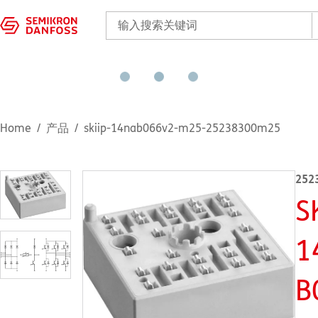
Home
产品
skiip-14nab066v2-m25-25238300m25
252
S
1
B