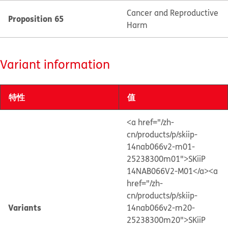
Cancer and Reproductive
Proposition 65
Harm
Variant information
特性
值
<a href="/zh-
cn/products/p/skiip-
14nab066v2-m01-
25238300m01">SKiiP
14NAB066V2-M01</a>
<a
href="/zh-
cn/products/p/skiip-
Variants
14nab066v2-m20-
25238300m20">SKiiP