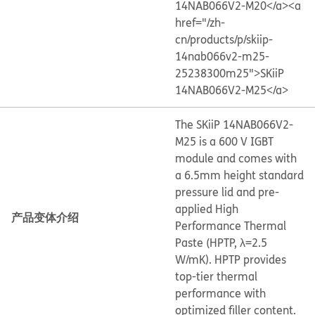
14NAB066V2-M20</a>
<a
href="/zh-
cn/products/p/skiip-
14nab066v2-m25-
25238300m25">SKiiP
14NAB066V2-M25</a>
The SKiiP 14NAB066V2-
M25 is a 600 V IGBT
module and comes with
a 6.5mm height standard
pressure lid and pre-
applied High
产品变体介绍
Performance Thermal
Paste (HPTP, λ=2.5
W/mK). HPTP provides
top-tier thermal
performance with
optimized filler content.