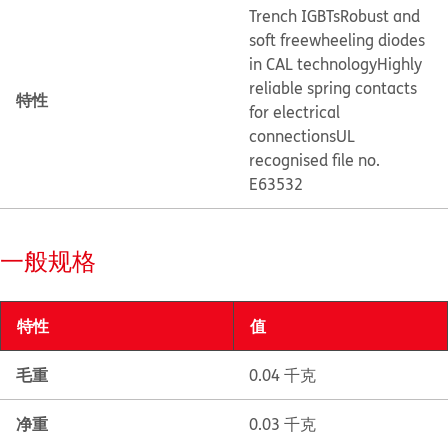
Trench IGBTs
Robust and
soft freewheeling diodes
in CAL technology
Highly
reliable spring contacts
特性
for electrical
connections
UL
recognised file no.
E63532
一般规格
特性
值
毛重
0.04 千克
净重
0.03 千克