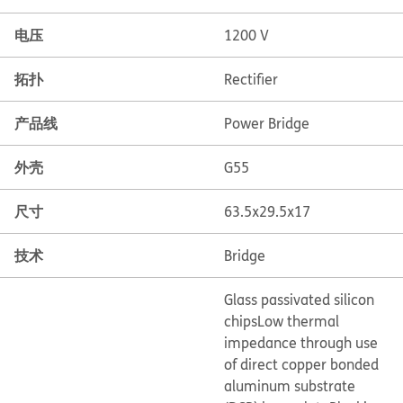
电压
1200 V
拓扑
Rectifier
产品线
Power Bridge
外壳
G55
尺寸
63.5x29.5x17
技术
Bridge
Glass passivated silicon
chips
Low thermal
impedance through use
of direct copper bonded
aluminum substrate