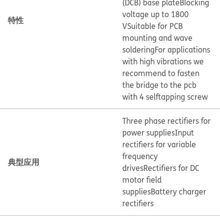
(DCB) base plate
Blocking
voltage up to 1800
特性
V
Suitable for PCB
mounting and wave
soldering
For applications
with high vibrations we
recommend to fasten
the bridge to the pcb
with 4 selftapping screw
Three phase rectifiers for
power supplies
Input
rectifiers for variable
frequency
典型应用
drives
Rectifiers for DC
motor field
supplies
Battery charger
rectifiers