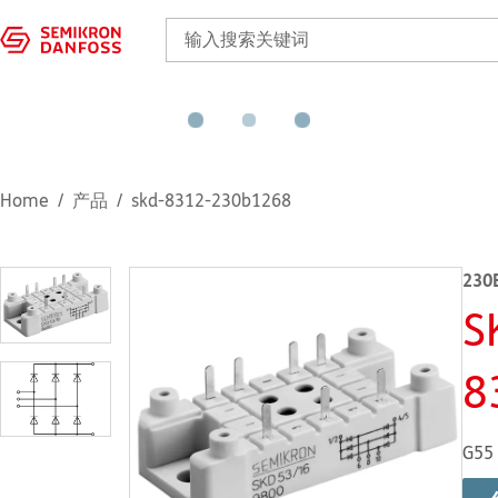
Home
产品
skd-8312-230b1268
230
S
8
G55