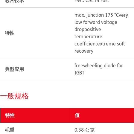
芯片技术
FWD CAL I4 Fast
max. junction 175 °C
very
low forward voltage
drop
positive
特性
temperature
coefficient
extreme soft
recovery
freewheeling diode for
典型应用
IGBT
一般规格
特性
值
毛重
0.38 公克