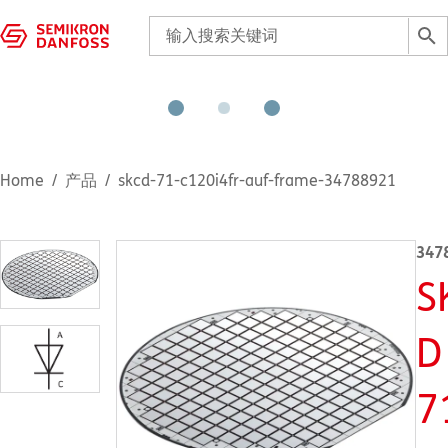
Home
产品
skcd-71-c120i4fr-auf-frame-34788921
347
S
D
7