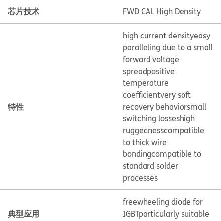
芯片技术
FWD CAL High Density
high current density
easy
paralleling due to a small
forward voltage
spread
positive
temperature
coefficient
very soft
特性
recovery behavior
small
switching losses
high
ruggedness
compatible
to thick wire
bonding
compatible to
standard solder
processes
freewheeling diode for
典型应用
IGBT
particularly suitable