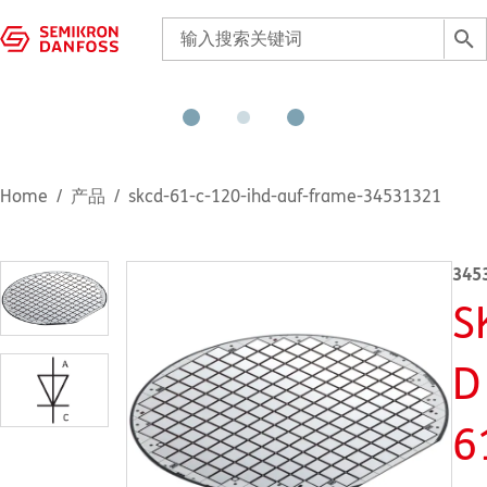
Home
产品
skcd-61-c-120-ihd-auf-frame-34531321
345
S
D
6