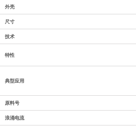
外壳
尺寸
技术
特性
典型应用
原料号
浪涌电流