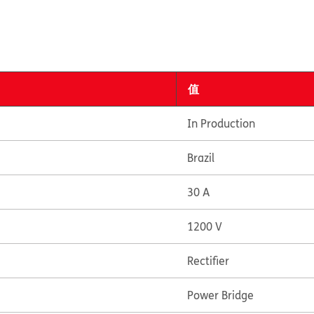
值
In Production
Brazil
30 A
1200 V
Rectifier
Power Bridge