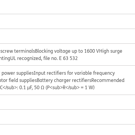
 screw terminals
Blocking voltage up to 1600 V
High surge
nting
UL recognized, file no. E 63 532
or power supplies
Input rectifiers for variable frequency
tor field supplies
Battery charger rectifiers
Recommended
</sub>: 0.1 µF, 50 Ω (P<sub>R</sub> = 1 W)