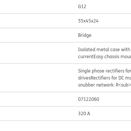
G12
55x45x24
Bridge
Isolated metal case with
current
Easy chassis mou
Single phase rectifiers f
drives
Rectifiers for DC mo
snubber network: R<sub>C
07122060
320 A