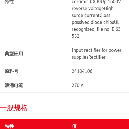
特性
ceramic (DCB)
Up 1600V
reverse voltage
High
surge current
Glass
passived diode chips
UL
recognized, file no. E 63
532
Input rectifier for power
典型应用
supplies
Rectifier
原料号
24104106
浪涌电流
270 A
一般规格
特性
值