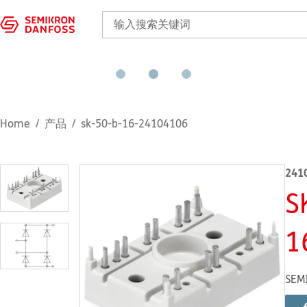
Home
产品
sk-50-b-16-24104106
241
S
1
SEM