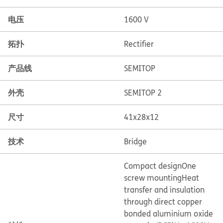
电压
1600 V
拓扑
Rectifier
产品线
SEMITOP
外壳
SEMITOP 2
尺寸
41x28x12
技术
Bridge
Compact design
One
screw mounting
Heat
transfer and insulation
through direct copper
bonded aluminium oxide