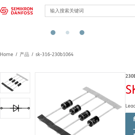
Home
产品
sk-316-230b1064
230
S
Lea