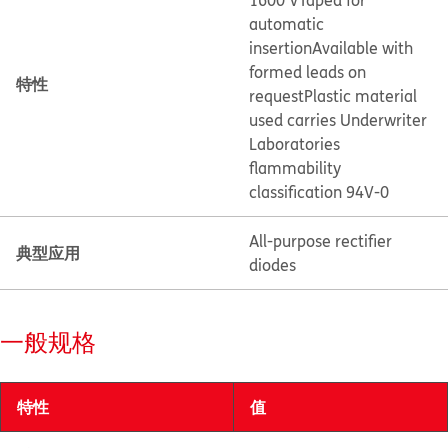
1600 V
Taped for
automatic
insertion
Available with
formed leads on
特性
request
Plastic material
used carries Underwriter
Laboratories
flammability
classification 94V-0
All-purpose rectifier
典型应用
diodes
一般规格
特性
值