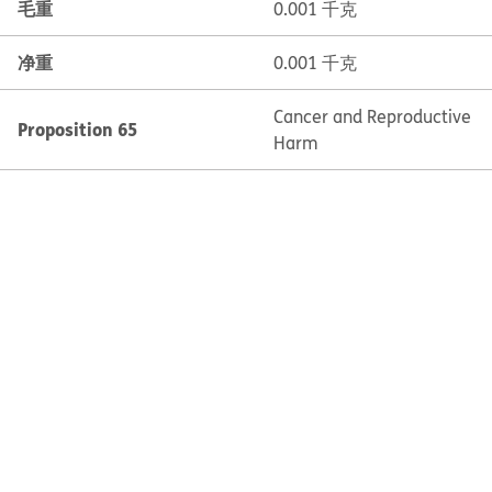
毛重
0.001 千克
净重
0.001 千克
Cancer and Reproductive
Proposition 65
Harm