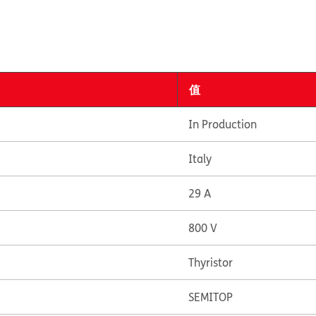
值
In Production
Italy
29 A
800 V
Thyristor
SEMITOP