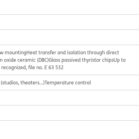
ew mounting
Heat transfer and isolation through direct
 oxide ceramic (DBC)
Glass passived thyristor chips
Up to
 recognized, file no. E 63 532
(studios, theaters...)
Temperature control