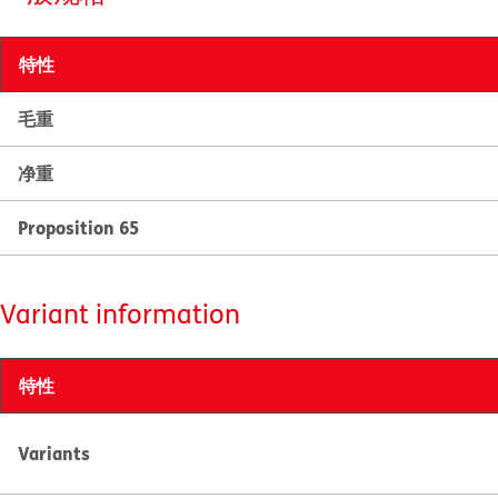
特性
毛重
净重
Proposition 65
Variant information
特性
Variants