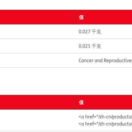
值
0.027 千克
0.021 千克
Cancer and Reproductiv
值
<a href="/zh-cn/produc
<a href="/zh-cn/product