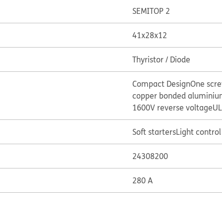
SEMITOP 2
41x28x12
Thyristor / Diode
Compact Design
One scr
copper bonded aluminium
1600V reverse voltage
UL
Soft starters
Light control 
24308200
280 A