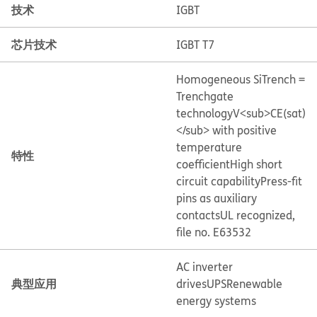
技术
IGBT
芯片技术
IGBT T7
Homogeneous Si
Trench =
Trenchgate
technology
V<sub>CE(sat)
</sub> with positive
temperature
特性
coefficient
High short
circuit capability
Press-fit
pins as auxiliary
contacts
UL recognized,
file no. E63532
AC inverter
典型应用
drives
UPS
Renewable
energy systems