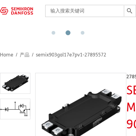
Home
产品
semix903gal17e7pv1-27895572
278
S
M
9