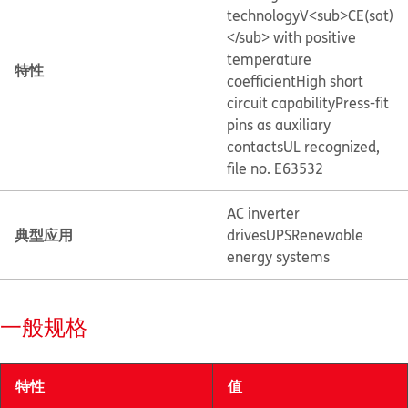
technology
V<sub>CE(sat)
</sub> with positive
temperature
特性
coefficient
High short
circuit capability
Press-fit
pins as auxiliary
contacts
UL recognized,
file no. E63532
AC inverter
典型应用
drives
UPS
Renewable
energy systems
一般规格
特性
值