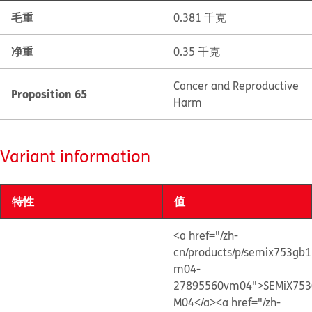
毛重
0.381 千克
净重
0.35 千克
Cancer and Reproductive
Proposition 65
Harm
Variant information
特性
值
<a href="/zh-
cn/products/p/semix753gb
m04-
27895560vm04">SEMiX753
M04</a>
<a href="/zh-