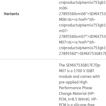
cn/products/p/semix753gb
m06-
Variants
27895560vm06">SEMiX753
M06</a>
<a href="/zh-
cn/products/p/semix753gb
m07-
27895560vm07">SEMiX753
M07</a>
<a href="/zh-
cn/products/p/semix753gb
27895560">SEMiX753GB17
The SEMiX753GB17E7Dp-
M07 is a 1700 V IGBT
module and comes with
pre-applied High
Performance Phase
Change Material (HP-
PCM, λ=8.5 W/mK). HP-
PCM is a silicone-free