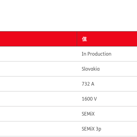
值
In Production
Slovakia
732 A
1600 V
SEMiX
SEMiX 3p