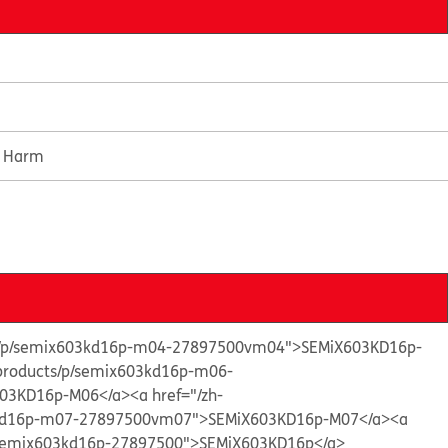
e Harm
cts/p/semix603kd16p-m04-27897500vm04">SEMiX603KD16p-
/products/p/semix603kd16p-m06-
03KD16p-M06</a>
<a href="/zh-
3kd16p-m07-27897500vm07">SEMiX603KD16p-M07</a>
<a
p/semix603kd16p-27897500">SEMiX603KD16p</a>