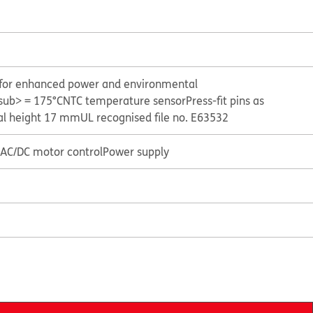
y for enhanced power and environmental
sub> = 175°C
NTC temperature sensor
Press-fit pins as
al height 17 mm
UL recognised file no. E63532
r AC/DC motor control
Power supply