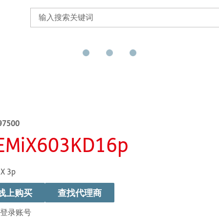
97500
EMiX603KD16p
X 3p
线上购买
查找代理商
登录账号