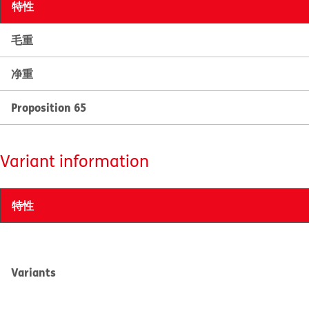
特性
毛重
净重
Proposition 65
Variant information
特性
Variants