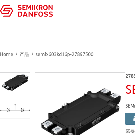
Home
产品
semix603kd16p-27897500
278
S
SEMi
需要