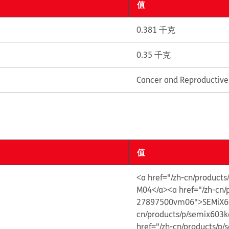
值
0.381 千克
0.35 千克
Cancer and Reproductiv
值
<a href="/zh-cn/produ
M04</a>
<a href="/zh-cn
27897500vm06">SEMiX6
cn/products/p/semix60
href="/zh-cn/products/