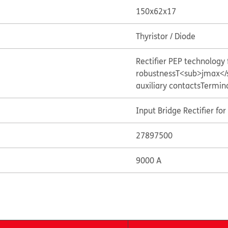
150x62x17
Thyristor / Diode
Rectifier PEP technolog
robustness
T<sub>jmax</
auxiliary contacts
Termin
Input Bridge Rectifier fo
27897500
9000 A