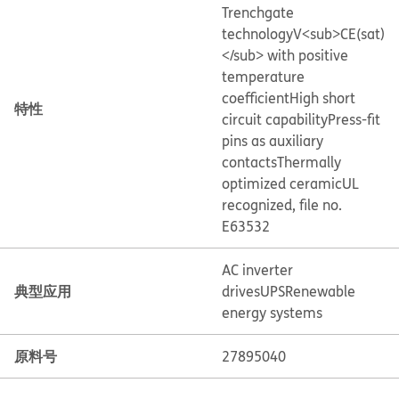
Trenchgate
technology
V<sub>CE(sat)
</sub> with positive
temperature
coefficient
High short
特性
circuit capability
Press-fit
pins as auxiliary
contacts
Thermally
optimized ceramic
UL
recognized, file no.
E63532
AC inverter
典型应用
drives
UPS
Renewable
energy systems
原料号
27895040