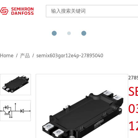
Home
产品
semix603gar12e4p-27895040
278
S
0
1