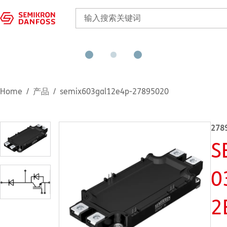
Home
产品
semix603gal12e4p-27895020
278
S
0
2