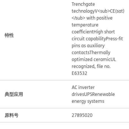
Trenchgate
technology
V<sub>CE(sat)
</sub> with positive
temperature
coefficient
High short
特性
circuit capability
Press-fit
pins as auxiliary
contacts
Thermally
optimized ceramic
UL
recognized, file no.
E63532
AC inverter
典型应用
drives
UPS
Renewable
energy systems
原料号
27895020