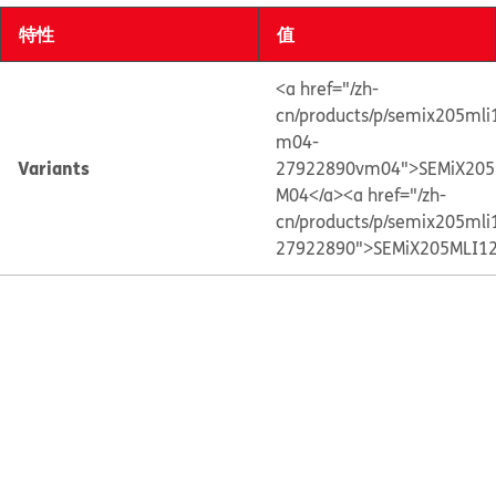
特性
值
<a href="/zh-
cn/products/p/semix205mli
m04-
Variants
27922890vm04">SEMiX205
M04</a>
<a href="/zh-
cn/products/p/semix205mli
27922890">SEMiX205MLI1