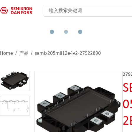
Home
产品
semix205mli12e4v2-27922890
279
S
0
2