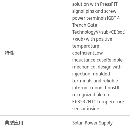
solution with PressFIT
signal pins and screw
power terminals
IGBT 4
Trench Gate
Technology
V<sub>CE(sat)
</sub>with positive
temperature
特性
coefficient
Low
inductance case
Reliable
mechanical design with
injection moulded
terminals and reliable
internal connections
UL
recognized file no.
E63532
NTC temperature
sensor inside
典型应用
Solar, Power Supply