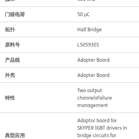
门级电荷
50 µC
拓扑
Half Bridge
原料号
L5059301
产品线
Adapter Board
外壳
Adapter Board
Two output
特性
channels
Failure
management
Adaptor board for
SKYPER IGBT drivers in
典型应用
bridge circuits for