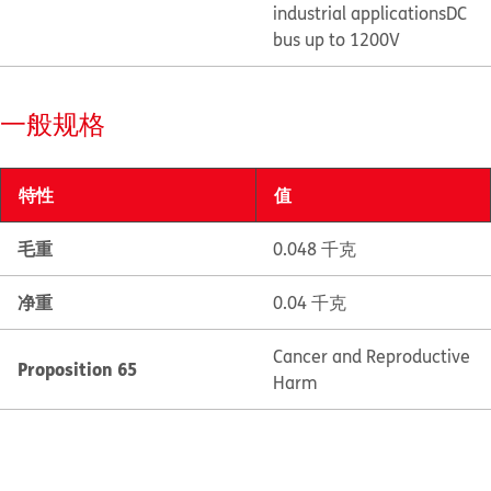
industrial applications
DC
bus up to 1200V
一般规格
特性
值
毛重
0.048 千克
净重
0.04 千克
Cancer and Reproductive
Proposition 65
Harm