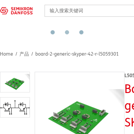
Home
产品
board-2-generic-skyper-42-r-l5059301
L50
B
g
S