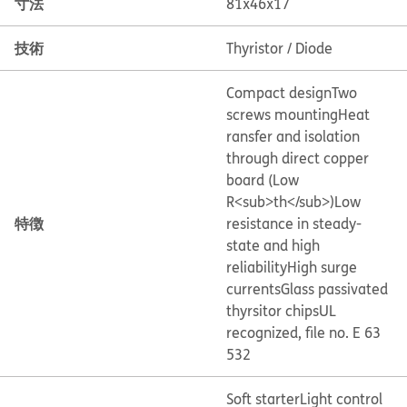
寸法
81x46x17
技術
Thyristor / Diode
Compact design
Two
screws mounting
Heat
ransfer and isolation
through direct copper
board (Low
R<sub>th</sub>)
Low
特徴
resistance in steady-
state and high
reliability
High surge
currents
Glass passivated
thyrsitor chips
UL
recognized, file no. E 63
532
Soft starter
Light control