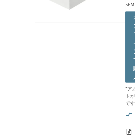
SEM
*ア
トが
です