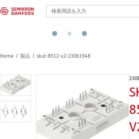
Home
製品
skut-8512-v2-230b1948
230
S
8
V