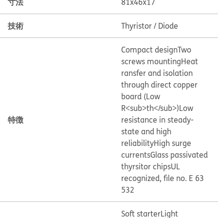
寸法
81x46x17
技術
Thyristor / Diode
Compact design
Two
screws mounting
Heat
ransfer and isolation
through direct copper
board (Low
R<sub>th</sub>)
Low
特徴
resistance in steady-
state and high
reliability
High surge
currents
Glass passivated
thyrsitor chips
UL
recognized, file no. E 63
532
Soft starter
Light