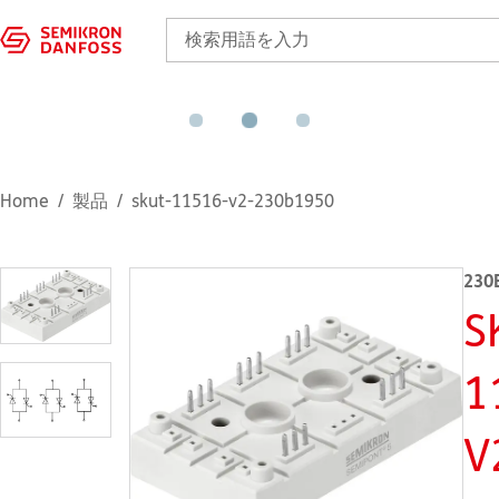
Home
製品
skut-11516-v2-230b1950
230
S
1
V