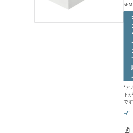
SEM
*ア
トが
です