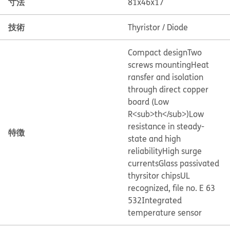
寸法
81x46x17
技術
Thyristor / Diode
Compact design
Two
screws mounting
Heat
ransfer and isolation
through direct copper
board (Low
R<sub>th</sub>)
Low
resistance in steady-
特徴
state and high
reliability
High surge
currents
Glass passivated
thyrsitor chips
UL
recognized, file no. E 63
532
Integrated
temperature sensor