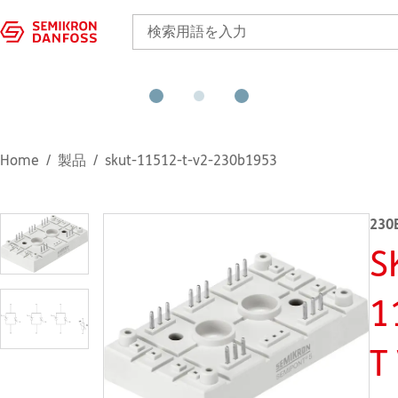
Home
製品
skut-11512-t-v2-230b1953
230
S
1
T