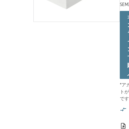
SEM
*ア
トが
です