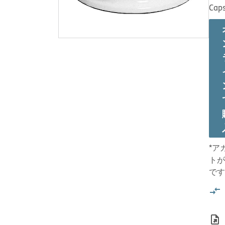
Caps
*ア
トが
です