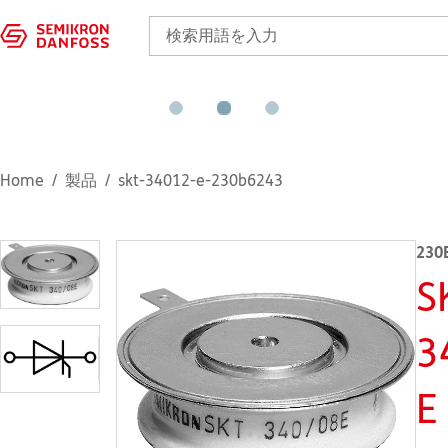
Home
製品
skt-34012-e-230b6243
230
S
3
E