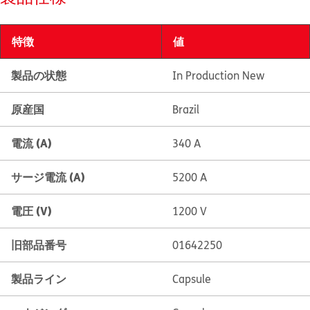
特徴
値
製品の状態
In Production New
原産国
Brazil
電流 (A)
340 A
サージ電流 (A)
5200 A
電圧 (V)
1200 V
旧部品番号
01642250
製品ライン
Capsule