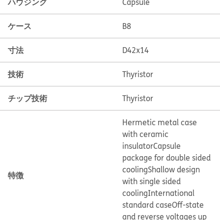
ハウジング
Capsule
ケース
B8
寸法
D42x14
技術
Thyristor
チップ技術
Thyristor
Hermetic metal case
with ceramic
insulator
Capsule
package for double sided
cooling
Shallow design
特徴
with single sided
cooling
International
standard case
Off-state
and reverse voltages up