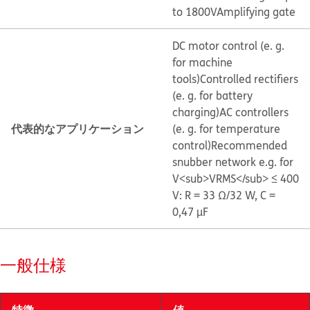
to 1800V
Amplifying gate
DC motor control (e. g.
for machine
tools)
Controlled rectifiers
(e. g. for battery
charging)
AC controllers
代表的なアプリケーション
(e. g. for temperature
control)
Recommended
snubber network e.g. for
V<sub>VRMS</sub> ≤ 400
V: R = 33 Ω/32 W, C =
0,47 µF
一般仕様
特徴
値